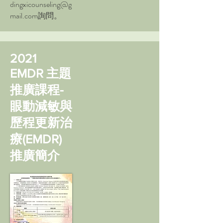
dingxicounseling@g
mail.com
詢問。
2021
EMDR 主題
推廣課程-
眼動減敏與
歷程更新治
療(EMDR)
推廣簡介